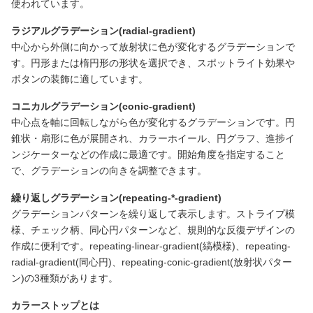
使われています。
ラジアルグラデーション(radial-gradient)
中心から外側に向かって放射状に色が変化するグラデーションで
す。円形または楕円形の形状を選択でき、スポットライト効果や
ボタンの装飾に適しています。
コニカルグラデーション(conic-gradient)
中心点を軸に回転しながら色が変化するグラデーションです。円
錐状・扇形に色が展開され、カラーホイール、円グラフ、進捗イ
ンジケーターなどの作成に最適です。開始角度を指定すること
で、グラデーションの向きを調整できます。
繰り返しグラデーション(repeating-*-gradient)
グラデーションパターンを繰り返して表示します。ストライプ模
様、チェック柄、同心円パターンなど、規則的な反復デザインの
作成に便利です。repeating-linear-gradient(縞模様)、repeating-
radial-gradient(同心円)、repeating-conic-gradient(放射状パター
ン)の3種類があります。
カラーストップとは